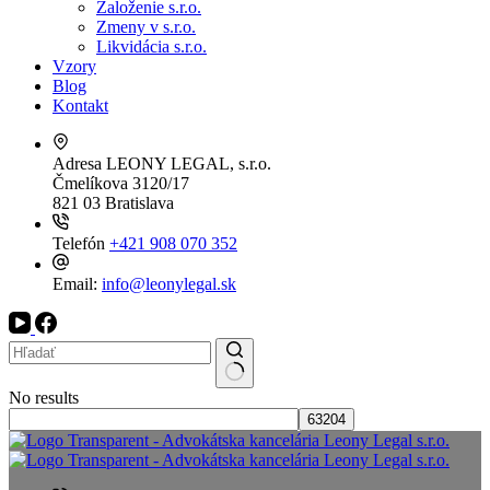
Založenie s.r.o.
Zmeny v s.r.o.
Likvidácia s.r.o.
Vzory
Blog
Kontakt
Adresa
LEONY LEGAL, s.r.o.
Čmelíkova 3120/17
821 03 Bratislava
Telefón
+421 908 070 352
Email:
info@leonylegal.sk
No results