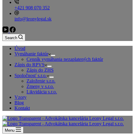
+421 908 070 352
info@leonylegal.sk
Search
Úvod
Vymáhanie faktúr
Cenník vymáhania nezaplatených faktúr
Zápis do RPVS
Zápis do ZHS
Spoločnosť s.r.o.
Založenie s.r.o.
Zmeny v s.r.o.
Likvidácia s.r.o.
Vzory
Blog
Kontakt
Menu