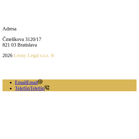
Adresa
Čmelíkova 3120/17
821 03 Bratislava
2026
Leony Legal s.r.o. ®
Tvorba web stránok
&
SEO – optimalizácia pre vyhľadávače
| ®
S.P.K.
Email
Email
Telefón
Telefón