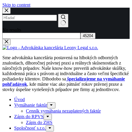
Skip to content
No results
Sme advokátska kancelária postavená na hlbokých odborných
znalostiach, dlhoročnej právnej praxi a reálnych skúsenostiach z
náročných prípadov. Naše know-how preverili advokátske skúšky,
každodenná práca s právom aj individuálne a často veľmi špecifické
požiadavky klientov. Dlhodobo sa
špecializujeme na vymáhanie
pohľadávok
, kde máme viac ako pätnásť rokov právnej praxe a
stovky úspešne vyriešených prípadov pre firmy aj jednotlivcov.
Úvod
Vymáhanie faktúr
Cenník vymáhania nezaplatených faktúr
Zápis do RPVS
Zápis do ZHS
Spoločnosť s.r.o.